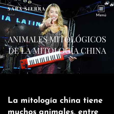
SARA SIERRA
Artist
Menú
ANIMALES MITOLÓGICOS
DE LA MITOLOGÍA CHINA
La mitología china tiene
muchos animales, entre