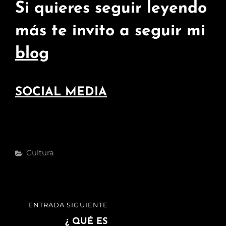
Si quieres seguir leyendo
más te invito a seguir mi
blog
SOCIAL MEDIA
Categorías
Cultura
Navegación
ENTRADA SIGUIENTE
ENTRADA
de
SIGUIENTE
¿ QUÉ ES