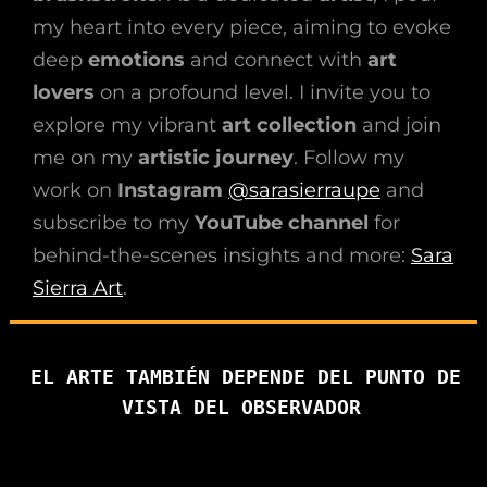
my heart into every piece, aiming to evoke
deep
emotions
and connect with
art
lovers
on a profound level. I invite you to
explore my vibrant
art collection
and join
me on my
artistic journey
. Follow my
work on
Instagram
@sarasierraupe
and
subscribe to my
YouTube channel
for
behind-the-scenes insights and more:
Sara
Sierra Art
.
EL ARTE TAMBIÉN DEPENDE DEL PUNTO DE
VISTA DEL OBSERVADOR
Sara Sierra