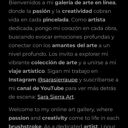
Bienvenidos a mi
galería de arte en línea
,
donde la
pasión
y la
creatividad
cobran
vida en cada
pincelada
. Como
artista
dedicada, pongo mi corazón en cada obra,
buscando evocar emociones profundas y
conectar con los
amantes del arte
a un
nivel profundo. Los invito a explorar mi
vibrante
colección de arte
y a unirse a mi
viaje artístico
. Sigan mi trabajo en
Instagram
@sarasierraupe
y suscríbanse a
mi
canal de YouTube
para ver más detrás
de escena:
Sara Sierra Art
.
Welcome to my online art gallery, where
passion
and
creativity
come to life in each
brushstroke
. As a dedicated
artist
, I pour