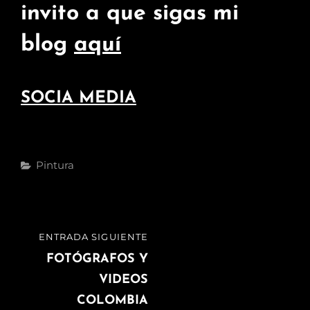
invito a que sigas mi
blog
aquí
SOCIA MEDIA
Categorías
Pintura
Navegación
ENTRADA SIGUIENTE
ENTRADA
de
SIGUIENTE
FOTÓGRAFOS Y
VIDEOS
entradas
COLOMBIA